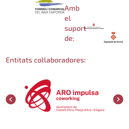
Amb
el
suport
de:
Entitats col·laboradores: