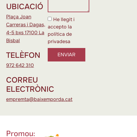
UBICACIÓ
Plaça Joan
He llegit i
Carreras i Dagas,
accepto la
4-5 bxs 17100 La
política de
Bisbal
privadesa
TELÈFON
ENVIAR
972 642 310
CORREU
ELECTRÒNIC
empremta@baixemporda.cat
Promou: