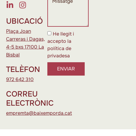
UBICACIÓ
Plaça Joan
He llegit i
Carreras i Dagas,
accepto la
4-5 bxs 17100 La
política de
Bisbal
privadesa
TELÈFON
ENVIAR
972 642 310
CORREU
ELECTRÒNIC
empremta@baixemporda.cat