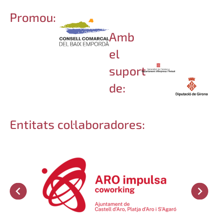
Promou:
Amb
el
suport
de:
Entitats col·laboradores: