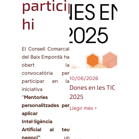
participar-
hi
El Consell Comarcal
del Baix Empordà ha
obert la
convocatòria per
10/06/2026
participar en la
Dones en les TIC
iniciativa
2025
“
Mentories
personalitzades per
Llegir més >
aplicar
Intel·ligència
Artificial al teu
negoci”
, un