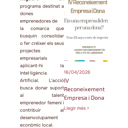
programa destinat a
dones
emprenedores de
la comarca que
busquin consolidar
o fer créixer els seus
projectes
empresarials
aplicant-hi la
16/04/2026
Intel·ligència
IV
Artificial. L’acció
busca donar suport
Reconeixement
al talent
Empresa i Dona
emprenedor femení i
Llegir més >
contribuir al
desenvolupament
econòmic local.