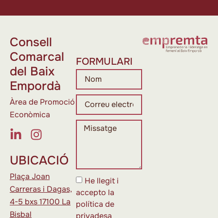
Consell
Comarcal
FORMULARI
del Baix
Empordà
Àrea de Promoció
Econòmica
UBICACIÓ
Plaça Joan
He llegit i
Carreras i Dagas,
accepto la
4-5 bxs 17100 La
política de
Bisbal
privadesa