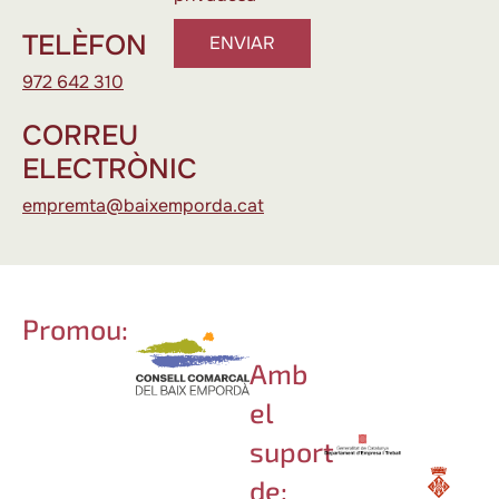
TELÈFON
ENVIAR
972 642 310
CORREU
ELECTRÒNIC
empremta@baixemporda.cat
Promou:
Amb
el
suport
de: