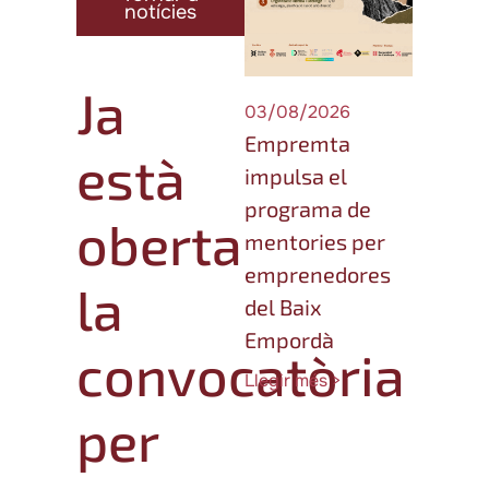
notícies
Ja
03/08/2026
Empremta
està
impulsa el
programa de
oberta
mentories per
emprenedores
la
del Baix
Empordà
convocatòria
Llegir més >
per