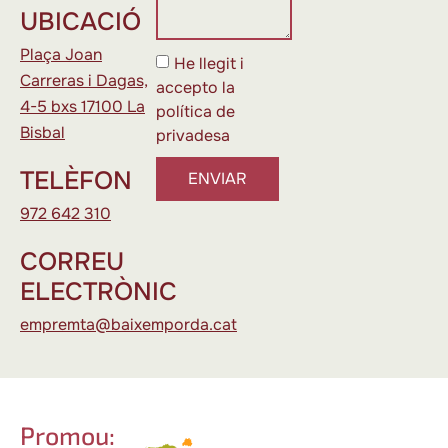
UBICACIÓ
Plaça Joan
He llegit i
Carreras i Dagas,
accepto la
4-5 bxs 17100 La
política de
Bisbal
privadesa
TELÈFON
ENVIAR
972 642 310
CORREU
ELECTRÒNIC
empremta@baixemporda.cat
Promou: