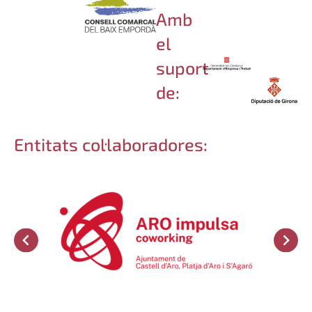
Amb
el
suport
de:
Entitats col·laboradores: